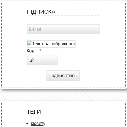
ПІДПИСКА
Код:
*
Підписатись
ТЕГИ
кювету