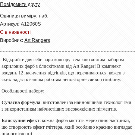
Повідомити другу
Одиниця виміру:
наб.
Артикул:
A12060S
Є в наявності
Виробник:
Art Rangers
Відкрийте для себе чари кольору з ексклюзивним набором
акрилових фарб з блискітками від Art Ranger! В комплект
входять 12 насичених відтінків, що переливаються, кожен з
яких надасть вашим роботам неповторне сяйво і глибину.
Особливості набору:
Сучасна формула
: виготовлені за найновішими технологіями
з використанням найчистіших високоякісних пігментів.
Блискучий ефект
: кожна фарба містить мерехтливі частинки,
що створюють ефект гліттера, який особливо красиво виглядає
при освітленні.