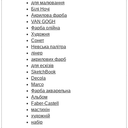
для малювання
Білі Ночі
Акрилова фарба
VAN GOGH
Фарба олійна
Художня
Сонет
Невська палітра
лінер
акрилових фарб
для ескізів
SketchBook
Decola
Marco
Фарба акварельна
Альбом
Faber-Castell
мастихін
художній
набір