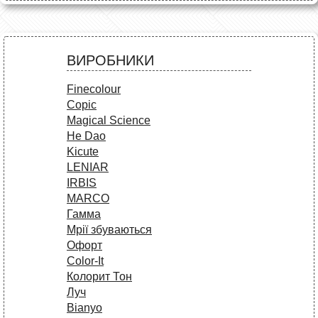
ВИРОБНИКИ
Finecolour
Copic
Magical Science
He Dao
Kicute
LENIAR
IRBIS
MARCO
Гамма
Мрії збуваються
Офорт
Сolor-It
Колорит Тон
Луч
Bianyo