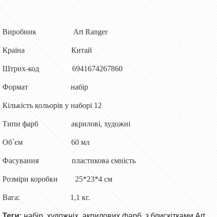
Виробник Art Ranger
Країна Китай
Штрих-код 6941674267860
Формат набір
Кількість кольорів у наборі 12
Типи фарб акрилові, художні
Об`єм 60 мл
Фасування пластикова ємність
Розміри коробки 25*23*4 см
Вага: 1,1 кг.
Теги:
набір
,
художніх
,
акрилових фарб
,
з блискітками Art