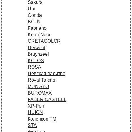
Sakura
Uni
Conda
BGLN
Fabriano
Koh-i-Noor
CRETACOLOR
Derwent
Bruynzeel
KOLOS
ROSA
Невская палитра
Royal Talens
MUNGYO
BUROMAX
FABER CASTELL
XP-Pen
HUION
Коленкор ТМ
STA
Worison