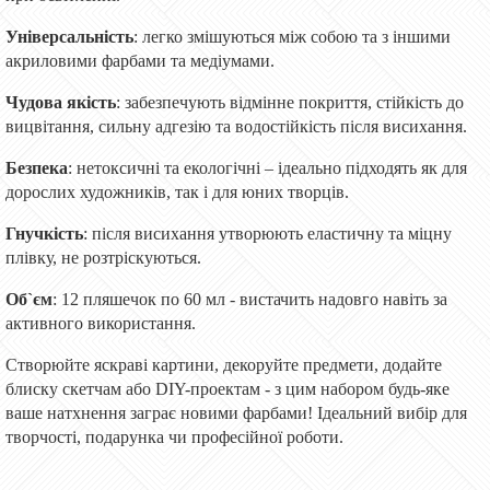
Універсальність
: легко змішуються між собою та з іншими
акриловими фарбами та медіумами.
Чудова якість
: забезпечують відмінне покриття, стійкість до
вицвітання, сильну адгезію та водостійкість після висихання.
Безпека
: нетоксичні та екологічні – ідеально підходять як для
дорослих художників, так і для юних творців.
Гнучкість
: після висихання утворюють еластичну та міцну
плівку, не розтріскуються.
Об`єм
: 12 пляшечок по 60 мл - вистачить надовго навіть за
активного використання.
Створюйте яскраві картини, декоруйте предмети, додайте
блиску скетчам або DIY-проектам - з цим набором будь-яке
ваше натхнення заграє новими фарбами! Ідеальний вибір для
творчості, подарунка чи професійної роботи.