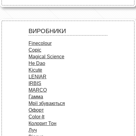
ВИРОБНИКИ
Finecolour
Copic
Magical Science
He Dao
Kicute
LENIAR
IRBIS
MARCO
Гамма
Мрії збуваються
Офорт
Сolor-It
Колорит Тон
Луч