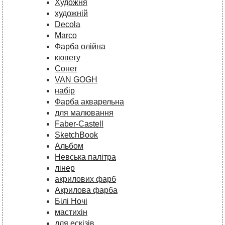
Художня
художній
Decola
Marco
Фарба олійна
кювету
Сонет
VAN GOGH
набір
Фарба акварельна
для малювання
Faber-Castell
SketchBook
Альбом
Невська палітра
лінер
акрилових фарб
Акрилова фарба
Білі Ночі
мастихін
для ескізів