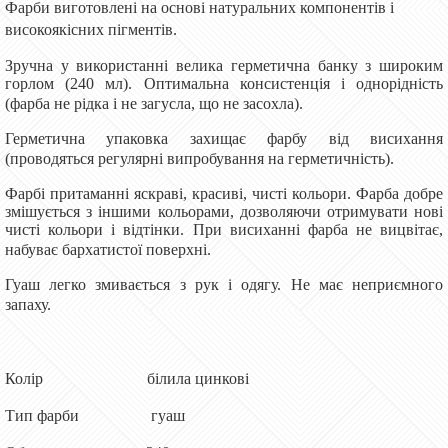
Фарби виготовлені на основі натуральних компонентів і
високоякісних пігментів.
Зручна у використанні велика герметична банку з широким
горлом (240 мл). Оптимальна консистенція і однорідність
(фарба не рідка і не загусла, що не засохла).
Герметична упаковка захищає фарбу від висихання
(проводяться регулярні випробування на герметичність).
Фарбі притаманні яскраві, красиві, чисті кольори. Фарба добре
змішується з іншими кольорами, дозволяючи отримувати нові
чисті кольори і відтінки. При висиханні фарба не вицвітає,
набуває бархатистої поверхні.
Гуаш легко змивається з рук і одягу. Не має неприємного
запаху.
Колір білила цинкові
Тип фарби гуаш