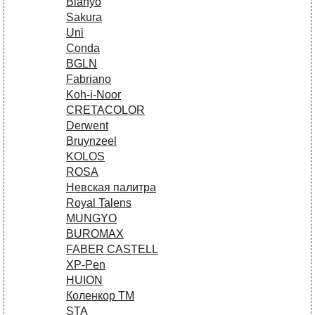
Bianyo
Sakura
Uni
Conda
BGLN
Fabriano
Koh-i-Noor
CRETACOLOR
Derwent
Bruynzeel
KOLOS
ROSA
Невская палитра
Royal Talens
MUNGYO
BUROMAX
FABER CASTELL
XP-Pen
HUION
Коленкор ТМ
STA