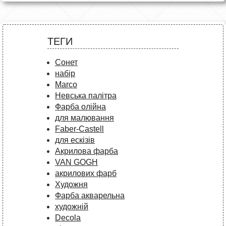
ТЕГИ
Сонет
набір
Marco
Невська палітра
Фарба олійна
для малювання
Faber-Castell
для ескізів
Акрилова фарба
VAN GOGH
акрилових фарб
Художня
Фарба акварельна
художній
Decola