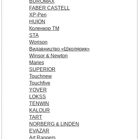
BUROMAX
FABER CASTELL
XP-Pen
HUION
Коленкор ТМ
STA
Worison
Видавництво «Школярик»
Winsor & Newton
Maries
SUPERIOR
Touchnew
Touchfive
YOVER
LOKSS
TENWIN
KALOUR
TART
NORBERG & LINDEN
EVAZAR
Art Rangers