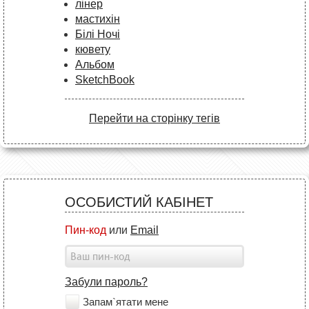
лінер
мастихін
Білі Ночі
кювету
Альбом
SketchBook
Перейти на сторінку тегів
ОСОБИСТИЙ КАБІНЕТ
Пин-код
или
Email
Забули пароль?
Запам`ятати мене