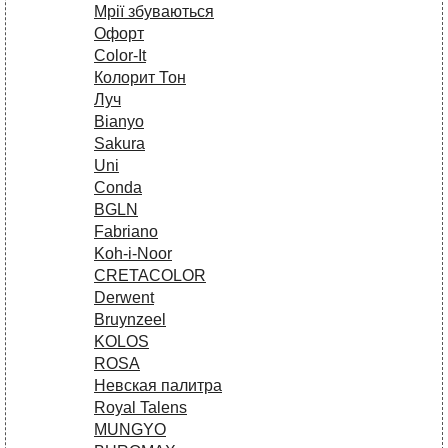
Мрії збуваються
Офорт
Сolor-It
Колорит Тон
Луч
Bianyo
Sakura
Uni
Conda
BGLN
Fabriano
Koh-i-Noor
CRETACOLOR
Derwent
Bruynzeel
KOLOS
ROSA
Невская палитра
Royal Talens
MUNGYO