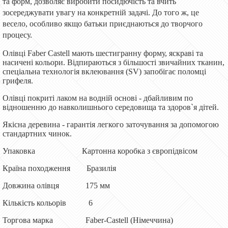
та форм, дозволяє виробити посидючість та вчить
зосереджувати увагу на конкретній задачі. До того ж, це
весело, особливо якщо батьки приєднаються до творчого
процесу.
Олівці Faber Castell мають шестигранну форму, яскраві та
насичені кольори. Відпираються з більшості звичайних тканин,
спеціальна технологія вклеювання (SV) запобігає поломці
грифеля.
Олівці покриті лаком на водній основі - дбайливим по
відношенню до навколишнього середовища та здоров`я дітей.
Якісна деревина - гарантія легкого заточування за допомогою
стандартних чинок.
Упаковка Картонна коробка з європідвісом
Країна походження Бразилія
Довжина олівця 175 мм
Кількість кольорів 6
Торгова марка Faber-Castell (Німеччина)