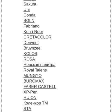
Sakura
Uni
Conda
BGLN
Fabriano
Koh-i-Noor
CRETACOLOR
Derwent
Bruynzeel
KOLOS
ROSA
Невская палитра
Royal Talens
MUNGYO
BUROMAX
FABER CASTELL
XP-Pen
HUION
Коленкор ТМ
STA