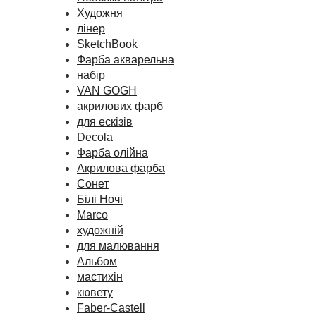
Художня
лінер
SketchBook
Фарба акварельна
набір
VAN GOGH
акрилових фарб
для ескізів
Decola
Фарба олійна
Акрилова фарба
Сонет
Білі Ночі
Marco
художній
для малювання
Альбом
мастихін
кювету
Faber-Castell