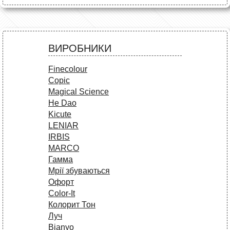
ВИРОБНИКИ
Finecolour
Copic
Magical Science
He Dao
Kicute
LENIAR
IRBIS
MARCO
Гамма
Мрії збуваються
Офорт
Сolor-It
Колорит Тон
Луч
Bianyo