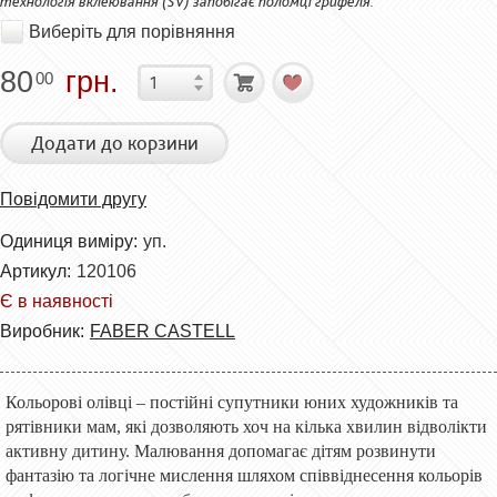
технологія вклеювання (SV) запобігає поломці грифеля.
Виберіть для порівняння
80
грн.
00
Додати до корзини
Повідомити другу
Одиниця виміру:
уп.
Артикул:
120106
Є в наявності
Виробник:
FABER CASTELL
Кольорові олівці – постійні супутники юних художників та
рятівники мам, які дозволяють хоч на кілька хвилин відволікти
активну дитину. Малювання допомагає дітям розвинути
фантазію та логічне мислення шляхом співвіднесення кольорів