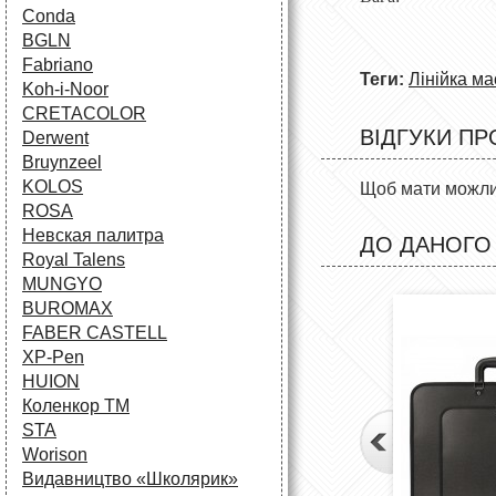
Conda
BGLN
Fabriano
Теги:
Лінійка м
Koh-i-Noor
CRETACOLOR
ВІДГУКИ ПР
Derwent
Bruynzeel
KOLOS
Щоб мати можлив
ROSA
Невская палитра
ДО ДАНОГО
Royal Talens
MUNGYO
BUROMAX
FABER CASTELL
XP-Pen
HUION
Коленкор ТМ
STA
Worison
Видавництво «Школярик»