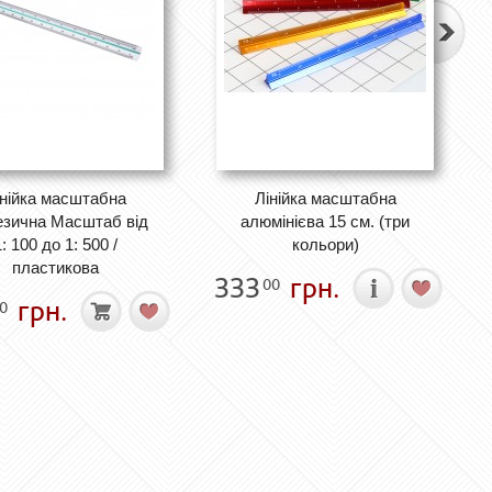
інійка масштабна
Лінійка масштабна
езична Масштаб від
алюмінієва 15 см. (три
: 100 до 1: 500 /
кольори)
пластикова
333
грн.
00
грн.
0