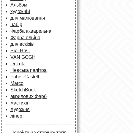
Альбом
художній
для малювання
набір
Фарба акварельна
Фарба олійна
для ескізів
Білі Ночі
VAN GOGH
Decola
Невська палітра
Faber-Castell
Marco
SketchBook
акрилових фарб
мастихін
Художня
лінер
Перейти на сторінку тегів