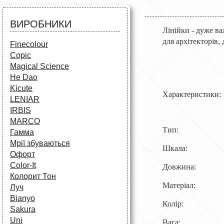
Аксесуари для художників
Все для творчості
Різне
Олівці та фломастери
ВИРОБНИКИ
Аксесуари для школярів
Лінійки - дуже в
для архітекторів, 
Finecolour
Copic
Magical Science
He Dao
Kicute
Характеристики:
LENIAR
IRBIS
MARCO
Тип: ліні
Гамма
Мрії збуваються
Шкала: 1: 
Офорт
Сolor-It
Довжина:
Колорит Тон
Матеріал:
Луч
Bianyo
Колір: ср
Sakura
Uni
Вага: 1