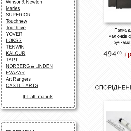
Winsor & Newton
Maries
SUPERIOR
Touchnew
Touchfive
Папка дл
YOVER
малюнків ф
LOKSS
ручками 
TENWIN
494
гр
00
KALOUR
TART
NORBERG & LINDEN
EVAZAR
Art Rangers
CASTLE ARTS
СПОРІДНЕНІ
lbl_all_manufs