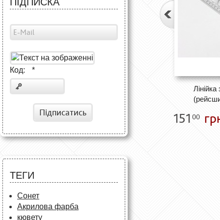
ПІДПИСКА
Код:
*
Лінійка
(рейсши
Підписатись
151
гр
00
ТЕГИ
Сонет
Акрилова фарба
кювету