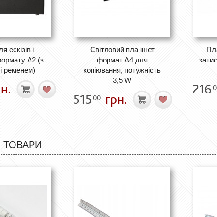
я ескізів і
Світловий планшет
Пл
ормату А2 (з
формат А4 для
затис
і ременем)
копіювання, потужність
3,5 W
н.
216
0
515
грн.
00
 ТОВАРИ