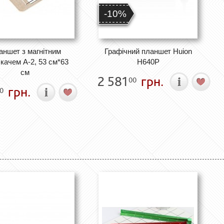
-10%
аншет з магнітним
Графічний планшет Huion
качем А-2, 53 см*63
H640P
см
2 581
грн.
00
грн.
0