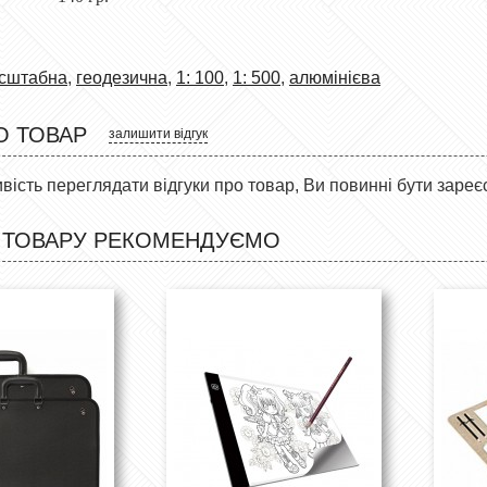
асштабна
,
геодезична
,
1: 100
,
1: 500
,
алюмінієва
О ТОВАР
залишити відгук
ість переглядати відгуки про товар, Ви повинні бути зареє
 ТОВАРУ РЕКОМЕНДУЄМО