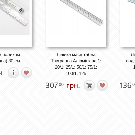
 з роликом
Лінійка масштабна
Л
на) 30 см
Тригранна Алюмінієва 1:
геод
20/1: 25/1: 50/1: 75/1:
1
н.
100/1: 125
307
грн.
136
00
0