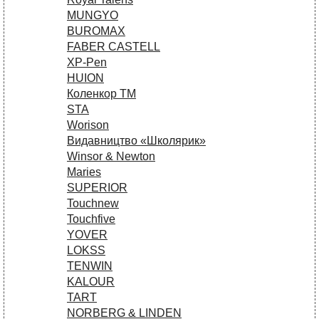
MUNGYO
BUROMAX
FABER CASTELL
XP-Pen
HUION
Коленкор ТМ
STA
Worison
Видавництво «Школярик»
Winsor & Newton
Maries
SUPERIOR
Touchnew
Touchfive
YOVER
LOKSS
TENWIN
KALOUR
TART
NORBERG & LINDEN