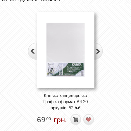
Калька канцелярська
Графіка формат А4 20
аркушів, 52г/м²
69
грн.
00