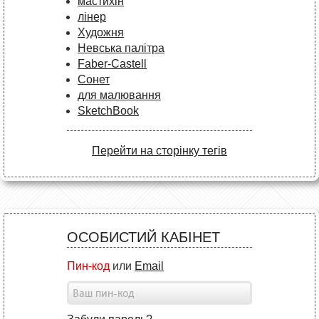
мастихін
лінер
Художня
Невська палітра
Faber-Castell
Сонет
для малювання
SketchBook
Перейти на сторінку тегів
ОСОБИСТИЙ КАБІНЕТ
Пин-код
или
Email