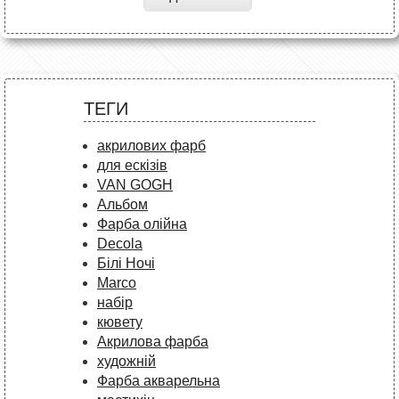
ТЕГИ
акрилових фарб
для ескізів
VAN GOGH
Альбом
Фарба олійна
Decola
Білі Ночі
Marco
набір
кювету
Акрилова фарба
художній
Фарба акварельна