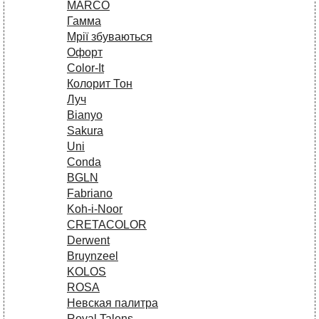
MARCO
Гамма
Мрії збуваються
Офорт
Сolor-It
Колорит Тон
Луч
Bianyo
Sakura
Uni
Conda
BGLN
Fabriano
Koh-i-Noor
CRETACOLOR
Derwent
Bruynzeel
KOLOS
ROSA
Невская палитра
Royal Talens