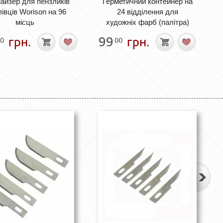
айзер для пензликів
Герметичний контейнер на
лівців Worison на 96
24 відділення для
місць
художніх фарб (палітра)
грн.
99
грн.
0
00