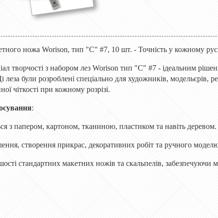
етного ножа Worison, тип "C" #7, 10 шт. - Точність у кожному рус
ал творчості з набором лез Worison тип "C" #7 - ідеальним рішенн
Ці леза були розроблені спеціально для художників, модельєрів, р
ної чіткості при кожному розрізі.
тосування
:
ся з папером, картоном, тканиною, пластиком та навіть деревом.
блення, створення прикрас, декоративних робіт та ручного модел
шості стандартних макетних ножів та скальпелів, забезпечуючи м