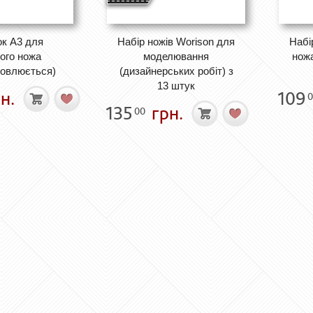
к А3 для
Набір ножів Worison для
Набі
ого ножа
моделювання
ножа
новлюється)
(дизайнерських робіт) з
13 штук
н.
109
0
135
грн.
00