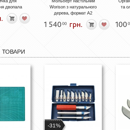
ичка для
Мольберт настільний
Орган
ня двопала
Worison з натурального
та о
дерева, формат А2
.
1 540
грн.
100
00
0
 ТОВАРИ
-31%