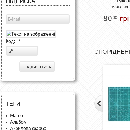
ПІДПИСКА
Рукав
малюван
80
грн
00
Код:
*
СПОРІДНЕНІ
Підписатись
ТЕГИ
Marco
Альбом
Акрилова фарба