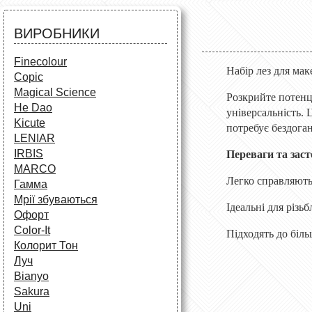
Аксесуари для художників
Все для творчості
Різне
Олівці та фломастери
ВИРОБНИКИ
Аксесуари для школярів
Finecolour
Набір лез для мак
Copic
Magical Science
Розкрийте потенці
He Dao
універсальність. 
Kicute
потребує бездоган
LENIAR
IRBIS
Переваги та зас
MARCO
Легко справляють
Гамма
Мрії збуваються
Ідеальні для різь
Офорт
Сolor-It
Підходять до біль
Колорит Тон
Луч
Bianyo
Sakura
Uni