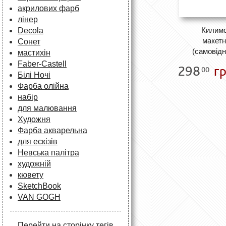
акрилових фарб
лінер
Килимо
Decola
макетн
Сонет
(самовід
мастихін
Faber-Castell
298
гр
00
Білі Ночі
Фарба олійна
набір
для малювання
Художня
Фарба акварельна
для ескізів
Невська палітра
художній
кювету
SketchBook
VAN GOGH
Перейти на сторінку тегів