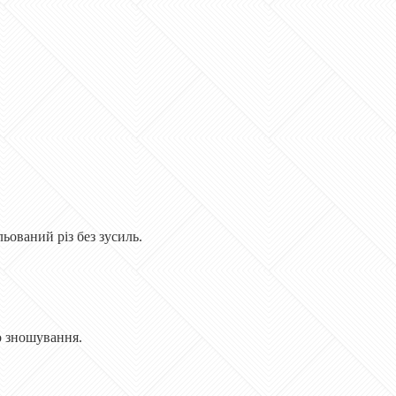
ьований різ без зусиль.
до зношування.