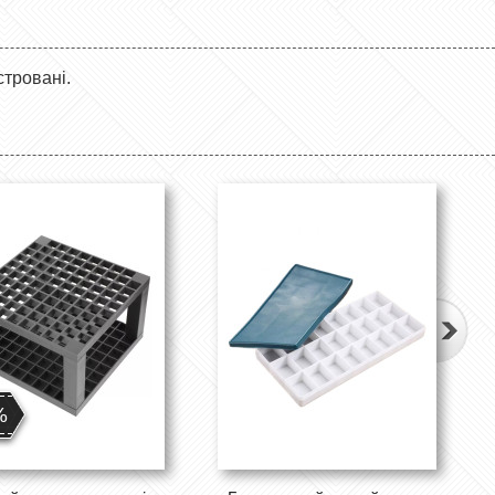
стровані.
%