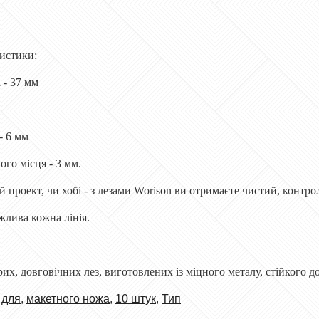
ристики:
 - 37 мм
- 6 мм
го місця - 3 мм.
 проект, чи хобі - з лезами Worison ви отримаєте чистий, контрол
жлива кожна лінія.
трих, довговічних лез, виготовлених із міцного металу, стійкого 
,
для
,
макетного ножа
,
10 штук
,
Тип