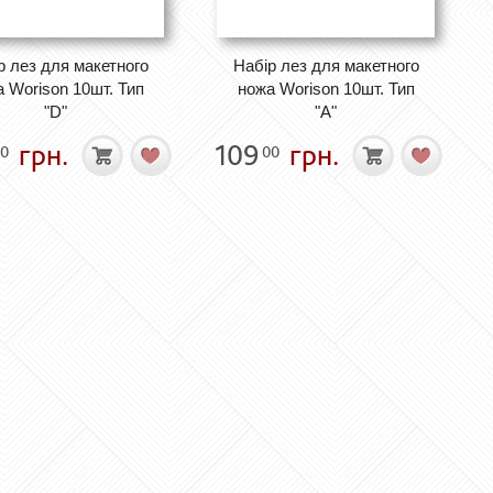
р лез для макетного
Набір лез для макетного
 Worison 10шт. Тип
ножа Worison 10шт. Тип
"D"
"A"
грн.
109
грн.
0
00