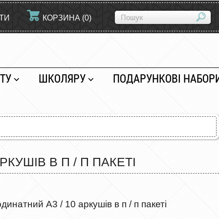
ЙТИ
КОРЗИНА
(
0
)
ТУ
ШКОЛЯРУ
ПОДАРУНКОВІ НАБОР
КУШІВ В П / П ПАКЕТІ
инатний А3 / 10 аркушів в п / п пакеті