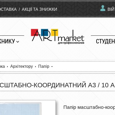
ОСТАВКА
/
АКЦІЇ ТА ЗНИЖКИ
ВІ
ЖНИКУ
СТУДЕН
нка
Архітектору
Папір
СШТАБНО-КООРДИНАТНИЙ А3 / 10 АР
Папір масштабно-коорд