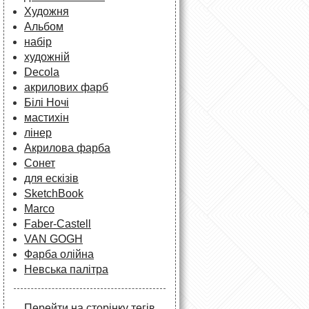
Художня
Альбом
набір
художній
Decola
акрилових фарб
Білі Ночі
мастихін
лінер
Акрилова фарба
Сонет
для ескізів
SketchBook
Marco
Faber-Castell
VAN GOGH
Фарба олійна
Невська палітра
Перейти на сторінку тегів