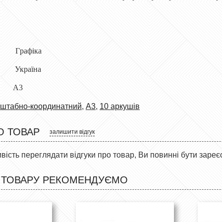
Г
рафіка
Україна
А3
штабно-координатний
,
А3
,
10 аркушів
О ТОВАР
залишити відгук
ість переглядати відгуки про товар, Ви повинні бути зареє
 ТОВАРУ РЕКОМЕНДУЄМО