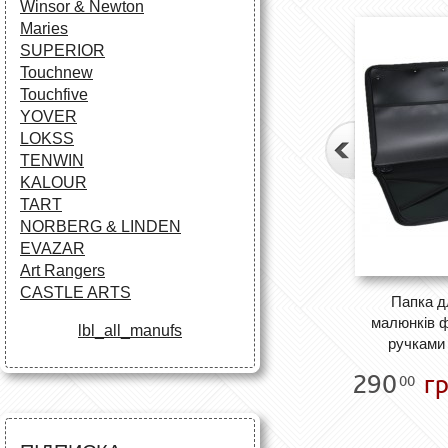
Winsor & Newton
Maries
SUPERIOR
Touchnew
Touchfive
YOVER
LOKSS
TENWIN
KALOUR
TART
NORBERG & LINDEN
EVAZAR
Art Rangers
CASTLE ARTS
Папка дл
малюнків ф
lbl_all_manufs
ручками 
290
гр
00