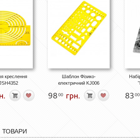
я креслення
Шаблон Фізико-
Набі
 JSH4352
електричний KJ006
"
н.
98
грн.
83
00
00
 ТОВАРИ