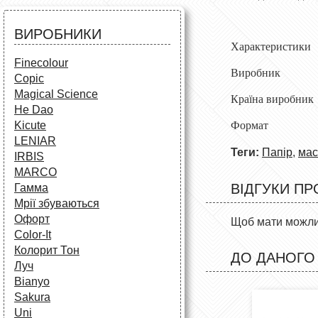
Аксесуари для художників
Все для творчості
Різне
Олівці та фломастери
ВИРОБНИКИ
Аксесуари для школярів
Характеристики
Finecolour
Виробник
Copic
Magical Science
Країна виробник
He Dao
Ф
ормат
Kicute
LENIAR
Теги:
Папір
,
мас
IRBIS
MARCO
ВІДГУКИ ПР
Гамма
Мрії збуваються
Офорт
Щоб мати можлив
Сolor-It
Колорит Тон
ДО ДАНОГО
Луч
Bianyo
Sakura
Uni