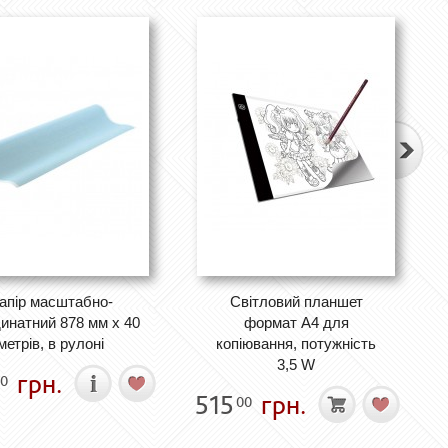
апір масштабно-
Світловий планшет
инатний 878 мм х 40
формат А4 для
метрів, в рулоні
копіювання, потужність
3,5 W
грн.
0
515
грн.
00