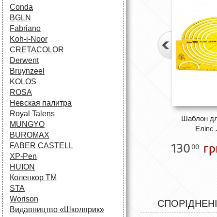
Conda
BGLN
Fabriano
Koh-i-Noor
CRETACOLOR
Derwent
Bruynzeel
KOLOS
ROSA
Невская палитра
Royal Talens
Шаблон дл
MUNGYO
Еліпс
BUROMAX
130
гр
FABER CASTELL
00
XP-Pen
HUION
Коленкор ТМ
STA
Worison
СПОРІДНЕНІ
Видавництво «Школярик»