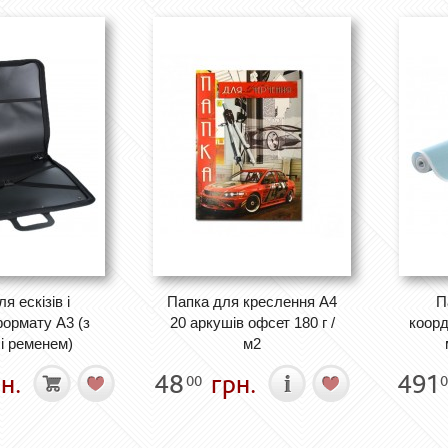
я ескізів і
Папка для креслення А4
П
ормату А3 (з
20 аркушів офсет 180 г /
коорд
і ременем)
м2
н.
48
грн.
491
00
0