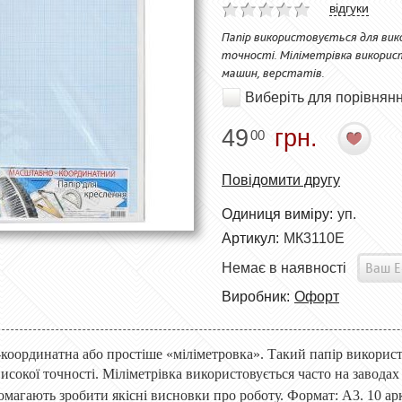
відгуки
Папір використовується для вико
точності. Міліметрівка викорис
машин, верстатів.
Виберіть для порівнян
49
грн.
00
Повідомити другу
Одиниця виміру:
уп.
Артикул:
МК3110Е
Немає в наявності
Виробник:
Офорт
координатна або простіше «міліметр
о
вка». Такий папір використ
сокої точності. Міліметрівка використовується часто на заводах 
омагають зробити якісні висновки про роботу. Фо
рмат
: А3.
10 ар