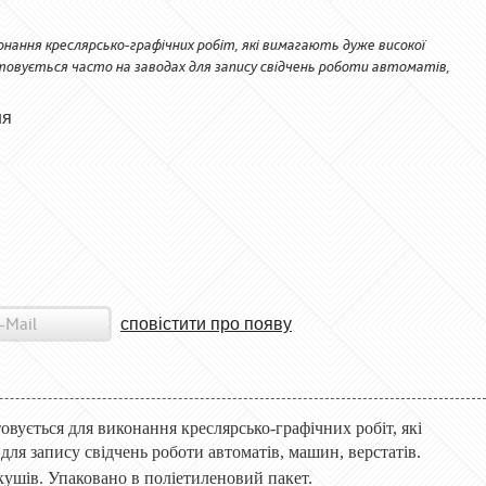
нання креслярсько-графічних робіт, які вимагають дуже високої
товується часто на заводах для запису свідчень роботи автоматів,
ня
сповістити про появу
овується для виконання креслярсько-графічних робіт, які
для запису свідчень роботи автоматів, машин, верстатів.
кушів. Упаковано в поліетиленовий пакет.