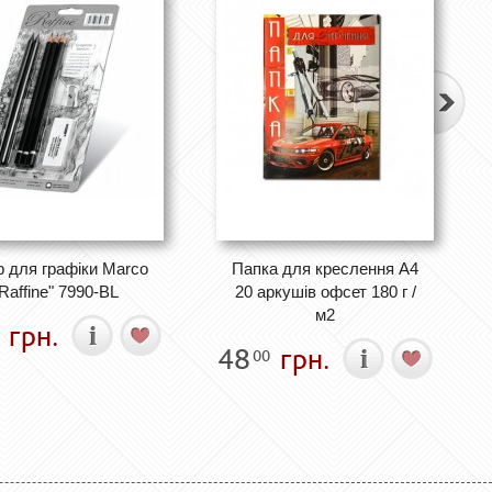
р для графіки Marco
Папка для креслення А4
Raffine" 7990-BL
20 аркушів офсет 180 г /
м2
грн.
48
грн.
00