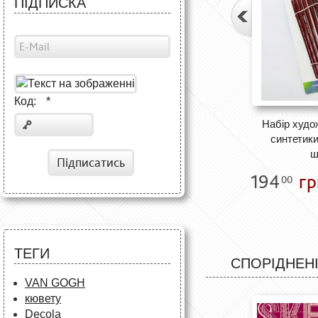
ПІДПИСКА
Код:
*
Набір худож
синтетики
ш
Підписатись
194
гр
00
ТЕГИ
СПОРІДНЕНІ
VAN GOGH
кювету
Decola