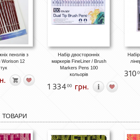
ніх пензлів з
Набір двосторонніх
Набір
 Worison 12
маркерів FineLiner / Brush
ліне
тук
Markers Pens 100
310
0
кольорів
н.
1 334
грн.
00
 ТОВАРИ