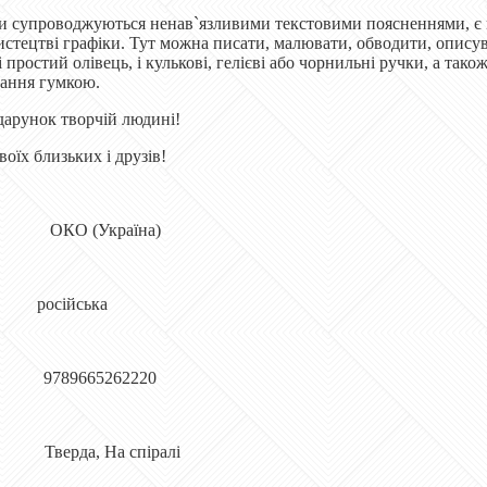
 супроводжуються ненав`язливими текстовими поясненнями, є мі
истецтві графіки. Тут можна писати, малювати, обводити, описув
 простий олівець, і кулькові, гелієві або чорнильні ручки, а та
рання гумкою.
арунок творчій людині!
воїх близьких і друзів!
 ОКО (Україна)
сійська
789665262220
верда, На спіралі