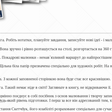
а. Робіть нотатки, плануйте завдання, записуйте нові ідеї - і ма
Вона зручно і рівно розташується на столі, розгортається на 360 г
. Покадрові малюнки - ненав`язливий маршрут до найпростіши
 Щільна біла папір призначена спеціально для художніх робіт. Н
. З кожної заповненої сторінкою вона буде стає все красивішою.
а. Такий немає ніде в світі! Загляньте в книгу, не відкриваючи її.
ідмінно поєднує в собі посібник з основ малювання і творчу за
удь-який рівень підготовки. І перш за все він адресований тим, 
тання Скетчбук, його юзабіліті розраховане спеціально для суча