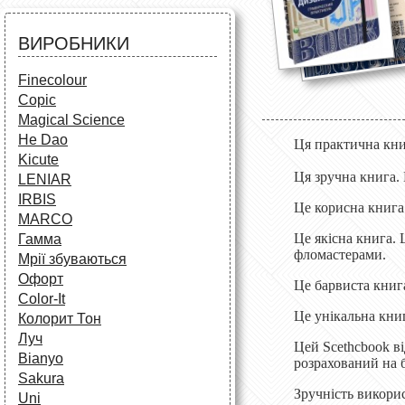
Аксесуари для художників
Все для творчості
Різне
Олівці та фломастери
ВИРОБНИКИ
Аксесуари для школярів
Finecolour
Copic
Magical Science
He Dao
Ця практична книг
Kicute
Ця зручна книга. 
LENIAR
IRBIS
Це корисна книга
MARCO
Це якісна книга.
Гамма
фломастерами.
Мрії збуваються
Офорт
Це барвиста книга
Сolor-It
Це унікальна книг
Колорит Тон
Луч
Цей Scethcbook в
Bianyo
розрахований на б
Sakura
Зручність викорис
Uni