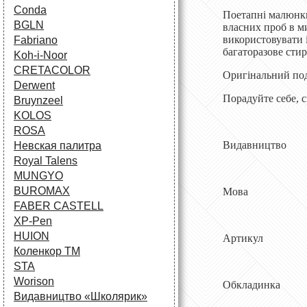
Conda
Поетапні малюнки
BGLN
власних проб в м
використовувати і
Fabriano
багаторазове сти
Koh-i-Noor
CRETACOLOR
Оригінальний под
Derwent
Порадуйте себе, с
Bruynzeel
KOLOS
ROSA
Видавництво
Невская палитра
Royal Talens
MUNGYO
BUROMAX
Мова ро
FABER CASTELL
XP-Pen
HUION
Артикул 9
Коленкор ТМ
STA
Worison
Обкладинка Т
Видавництво «Школярик»