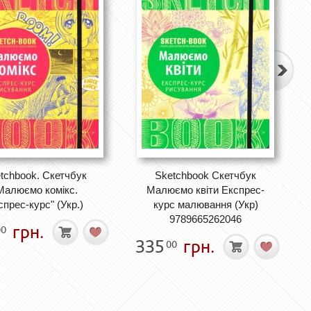
tchbook. Скетчбук
Sketchbook Скетчбук
Малюємо комікс.
Малюємо квіти Експрес-
спрес-курс" (Укр.)
курс малювання (Укр)
9789665262046
грн.
00
335
грн.
00