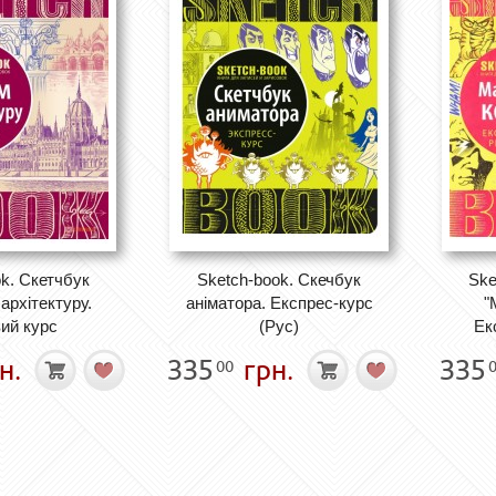
k. Скетчбук
Sketch-book. Скечбук
Ske
рхітектуру.
аніматора. Експрес-курс
"
ий курс
(Рус)
Ек
н.
335
грн.
335
00