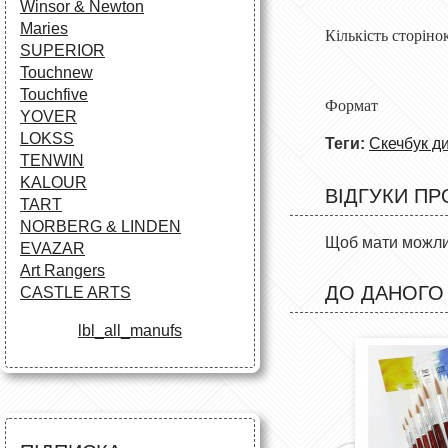
Winsor & Newton
Maries
Кількість сто
SUPERIOR
Touchnew
Touchfive
Формат А-5
YOVER
LOKSS
Теги:
Скечбук д
TENWIN
KALOUR
ВІДГУКИ ПР
TART
NORBERG & LINDEN
Щоб мати можлив
EVAZAR
Art Rangers
ДО ДАНОГО
CASTLE ARTS
lbl_all_manufs