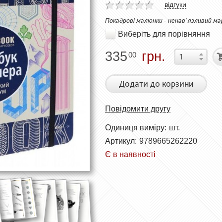
відгуки
Покадрові малюнки - ненав`язливий м
Виберіть для порівняння
335
грн.
00
Додати до корзини
Повідомити другу
Одиниця виміру:
шт.
Артикул:
9789665262220
Є в наявності