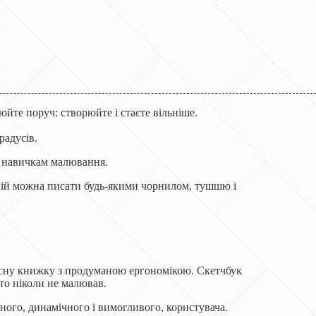
люйте поруч: створюйте і стаєте вільніше.
радусів.
м навичкам малювання.
а ній можна писати будь-якими чорнилом, тушшю і
писну книжку з продуманою ергономікою. Скетчбук
хто ніколи не малював.
сного, динамічного і вимогливого, користувача.