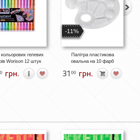
-11%
 кольорових гелевих
Палітра пластикова
рів Worison 12 штук
овальна на 10 фарб
грн.
31
грн.
0
00