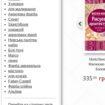
Художня
для малювання
Акрилова фарба
Сонет
SketchBook
художній
акрилових фарб
Невська палітра
набір
Білі Ночі
Marco
Sketchboo
лінер
Малюємо а
Фарба акварельна
Базов
мастихін
для ескізів
335
гр
00
Faber-Castell
Фарба олійна
Альбом
Перейти на сторінку тегів