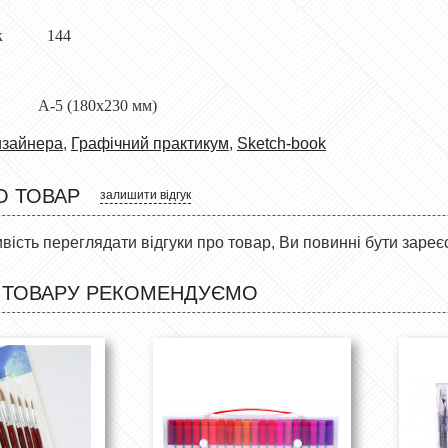
рінок 144
 (180x230 мм)
изайнера
,
Графічний практикум
,
Sketch-book
О ТОВАР
залишити відгук
ість переглядати відгуки про товар, Ви повинні бути зареє
 ТОВАРУ РЕКОМЕНДУЄМО