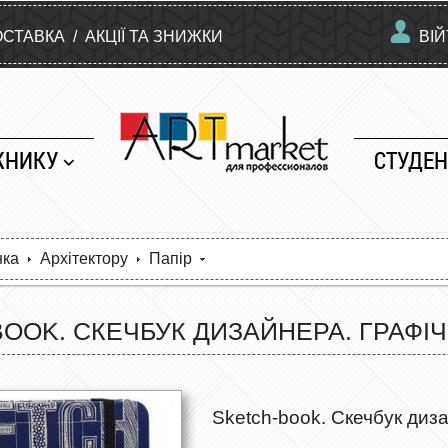
ОСТАВКА
/
АКЦІЇ ТА ЗНИЖКИ
ВІ
ЖНИКУ
СТУДЕН
нка
Архітектору
Папір
OOK. СКЕЧБУК ДИЗАЙНЕРА. ГРАФІЧ
Sketch-book. Скечбук диза