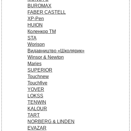
BUROMAX
FABER CASTELL
XP-Pen
HUION
Коленкор ТМ
STA
Worison
Видавництво «Школярик»
Winsor & Newton
Maries
SUPERIOR
Touchnew
Touchfive
YOVER
LOKSS
TENWIN
KALOUR
TART
NORBERG & LINDEN
EVAZAR