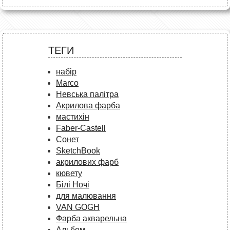
ТЕГИ
набір
Marco
Невська палітра
Акрилова фарба
мастихін
Faber-Castell
Сонет
SketchBook
акрилових фарб
кювету
Білі Ночі
для малювання
VAN GOGH
Фарба акварельна
Альбом