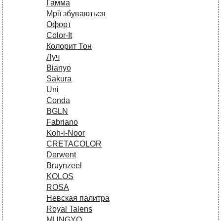
Гамма
Мрії збуваються
Офорт
Сolor-It
Колорит Тон
Луч
Bianyo
Sakura
Uni
Conda
BGLN
Fabriano
Koh-i-Noor
CRETACOLOR
Derwent
Bruynzeel
KOLOS
ROSA
Невская палитра
Royal Talens
MUNGYO