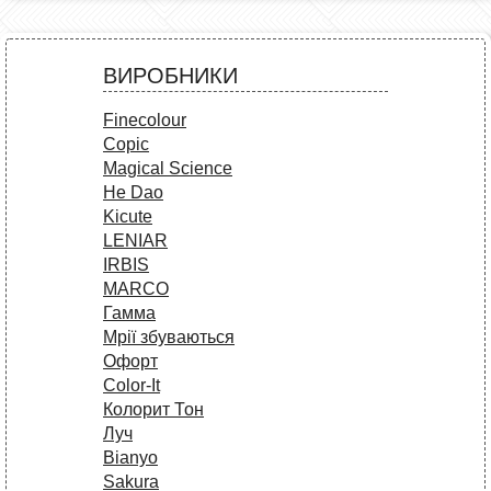
ВИРОБНИКИ
Finecolour
Copic
Magical Science
He Dao
Kicute
LENIAR
IRBIS
MARCO
Гамма
Мрії збуваються
Офорт
Сolor-It
Колорит Тон
Луч
Bianyo
Sakura