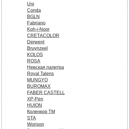
Uni
Conda
BGLN
Fabriano
Koh-i-Noor
CRETACOLOR
Derwent
Bruynzeel
KOLOS
ROSA
Невская палитра
Royal Talens
MUNGYO
BUROMAX
FABER CASTELL
XP-Pen
HUION
Коленкор ТМ
STA
Worison