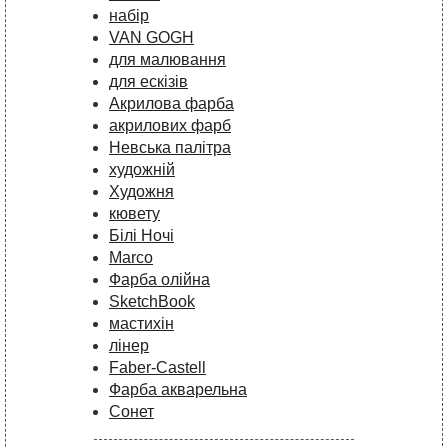
набір
VAN GOGH
для малювання
для ескізів
Акрилова фарба
акрилових фарб
Невська палітра
художній
Художня
кювету
Білі Ночі
Marco
Фарба олійна
SketchBook
мастихін
лінер
Faber-Castell
Фарба акварельна
Сонет