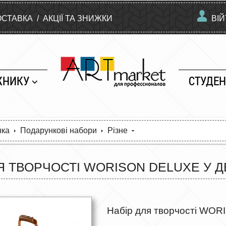
ОСТАВКА
/
АКЦІЇ ТА ЗНИЖКИ
ВІ
ЖНИКУ
СТУДЕН
нка
Подарункові набори
Різне
Я ТВОРЧОСТІ WORISON DELUXE У Д
Набір для творчості WORI