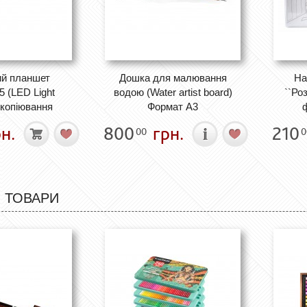
ий планшет
Дошка для малювання
На
 (LED Light
водою (Water artist board)
``Ро
 копіювання
Формат А3
н.
800
грн.
210
00
0
 ТОВАРИ