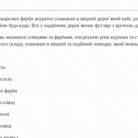
акварельні фарби акуратно упаковані в міцний дерев`яний кейс д
бою будь-куди. Все у надійному дерев`яному футлярі з зручною д
е малювати олівцями та фарбами, поєднуючи різні відтінки та с
його складу, упаковані в міцний та надійний чемодан, який можна
ть:
астель
ні фарби
 олівці
ензлі
олівці
а лінійка