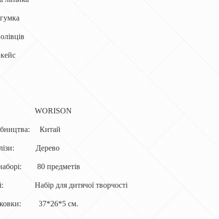
 гумка
 олівців
 кейс
ик: WORISON
обництва: Китай
валізи: Дерево
у наборі: 80 предметів
ті: Набір для дитячої творчості
паковки: 37*26*5 см.