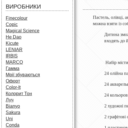
ВИРОБНИКИ
Пастель, олівці, 
Finecolour
можна взяти із со
Copic
Magical Science
Дитина змож
He Dao
входять до 
Kicute
LENIAR
IRBIS
MARCO
Набір місти
Гамма
24 олійна п
Мрії збуваються
Офорт
24 акварель
Сolor-It
Колорит Тон
24 кольорові
Луч
2 художні п
Bianyo
Sakura
2 графітові 
Uni
Conda
1 пластиков