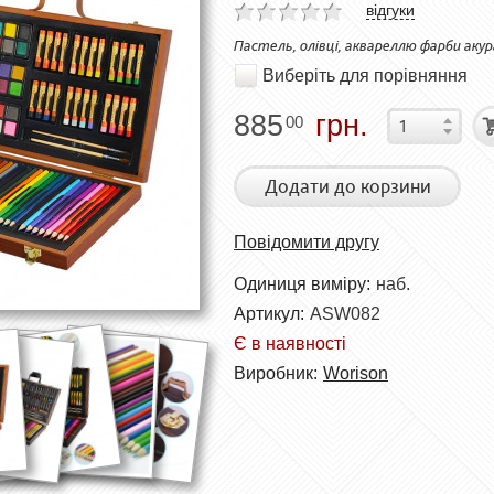
відгуки
Пастель, олівці, аквареллю фарби аку
Виберіть для порівняння
885
грн.
00
Додати до корзини
Повідомити другу
Одиниця виміру:
наб.
Артикул:
ASW082
Є в наявності
Виробник:
Worison