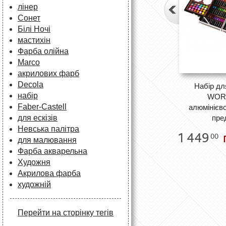
лінер
Сонет
Білі Ночі
мастихін
Фарба олійна
Marco
акрилових фарб
Decola
Набір дл
набір
WOR
Faber-Castell
алюмінієво
для ескізів
пре
Невська палітра
1 449
00
для малювання
Фарба акварельна
Художня
Акрилова фарба
художній
Перейти на сторінку тегів