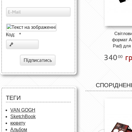
Світлов
Код:
*
формат А5
Pad) для
340
гр
00
Підписатись
СПОРІДНЕНІ
ТЕГИ
VAN GOGH
SketchBook
кювету
Альбом