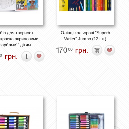
бір для творчості
Олівці кольорові "Superb
зкраска акриловими
Writer" Jumbo (12 шт)
фарбами`` дітям
170
грн.
00
грн.
0