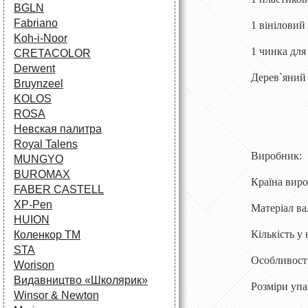
BGLN
Fabriano
1 вініловий
Koh-i-Noor
1 чинка для
CRETACOLOR
Derwent
Дерев`яний
Bruynzeel
KOLOS
ROSA
Невская палитра
Royal Talens
Виробн
MUNGYO
BUROMAX
Країна вир
FABER CASTELL
XP-Pen
Матеріал 
HUION
Кількість 
Коленкор ТМ
STA
Особливос
Worison
Видавництво «Школярик»
Розміри у
Winsor & Newton