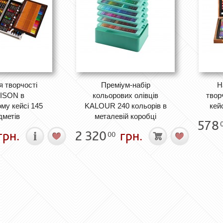
я творчості
Преміум-набір
Н
ISON в
кольорових олівців
твор
му кейсі 145
KALOUR 240 кольорів в
кей
дметів
металевій коробці
578
грн.
2 320
грн.
00