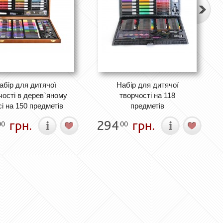
абір для дитячої
Набір для дитячої
чості в дерев`яному
творчості на 118
сі на 150 предметів
предметів
грн.
294
грн.
00
00