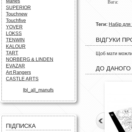
Maries
Вага:
SUPERIOR
Touchnew
Touchfive
Теги:
Набір для 
YOVER
LOKSS
ВІДГУКИ ПР
TENWIN
KALOUR
TART
Щоб мати можлив
NORBERG & LINDEN
EVAZAR
ДО ДАНОГО
Art Rangers
CASTLE ARTS
lbl_all_manufs
ПІДПИСКА