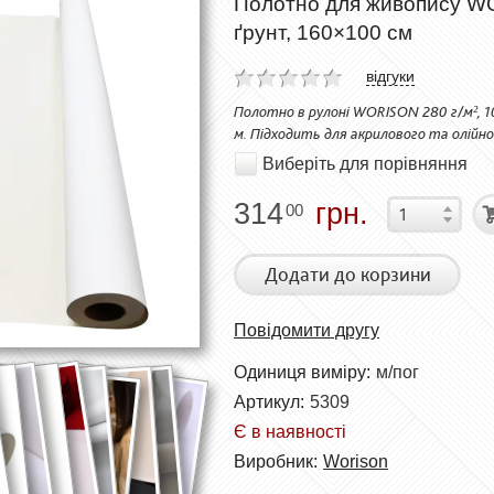
Полотно для живопису WOR
ґрунт, 160×100 см
відгуки
Полотно в рулоні WORISON 280 г/м², 1
м. Підходить для акрилового та олійн
Виберіть для порівняння
314
грн.
00
Додати до корзини
Повідомити другу
Одиниця виміру:
м/пог
Артикул:
5309
Є в наявності
Виробник:
Worison