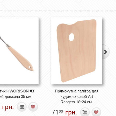
тихін WORISON #3
Прямокутна палітра для
мб довжина 35 мм
художніх фарб Art
Rangers 18*24 см.
грн.
71
грн.
00