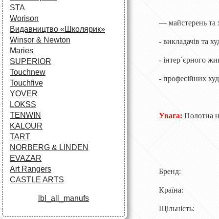
STA
Worison
— майстерень та 
Видавництво «Школярик»
Winsor & Newton
- викладачів та х
Maries
- інтер`єрного ж
SUPERIOR
Touchnew
- професійних ху
Touchfive
YOVER
LOKSS
TENWIN
Увага:
Полотна на
KALOUR
TART
NORBERG & LINDEN
EVAZAR
Art Rangers
Бренд: W
CASTLE ARTS
Країна: 
lbl_all_manufs
Щільність: 