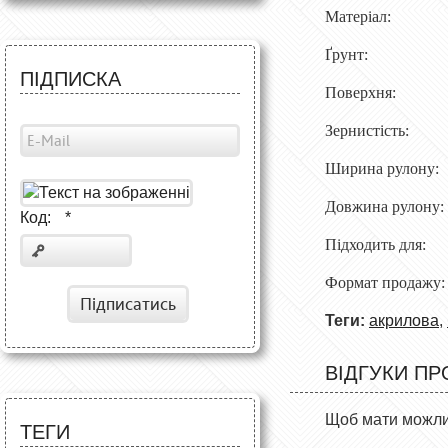
Матеріал: 1
Ґрунт: біл
ПІДПИСКА
Поверхня: 
Зернистість:
Ширина рулону
Довжина рулон
Код:
*
Підходить для:
Формат продажу:
Підписатись
Теги:
акрилова
,
ВІДГУКИ ПР
Щоб мати можлив
ТЕГИ