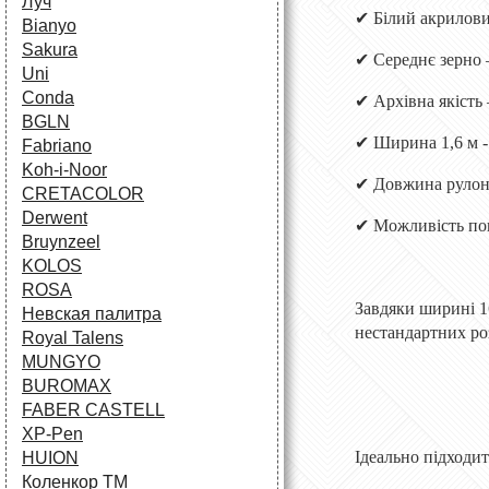
Луч
✔
Білий акрилови
Bianyo
Sakura
✔
Середнє зерно —
Uni
Conda
✔
Архівна якість 
BGLN
✔
Ширина 1,6 м -
Fabriano
Koh-i-Noor
✔
Довжина рулон
CRETACOLOR
Derwent
✔
Можливість пок
Bruynzeel
KOLOS
ROSA
Завдяки ширині 1
Невская палитра
нестандартних роз
Royal Talens
MUNGYO
BUROMAX
FABER CASTELL
XP-Pen
Ідеально підходит
HUION
Коленкор ТМ