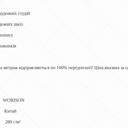
художніх студій
удожніх шкіл
ивопису
дожників
 метраж відправляються по 100% передоплаті! Ціна вказана за о
ORISON
Китай
280 г/м²