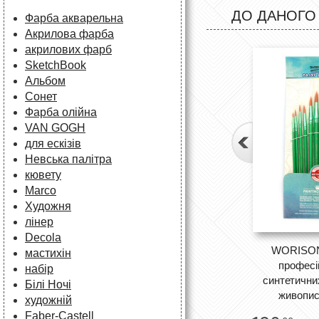
ДО ДАНОГО
Фарба акварельна
Акрилова фарба
акрилових фарб
SketchBook
Альбом
Сонет
Фарба олійна
VAN GOGH
для ескізів
Невська палітра
кювету
Marco
Художня
лінер
Decola
WORISON A
мастихін
професі
набір
синтетични
Білі Ночі
живопис
художній
Faber-Castell