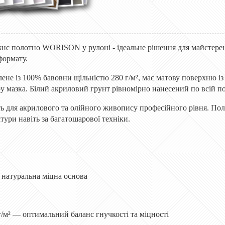
нє полотно WORISON у рулоні - ідеальне рішення для майстерень
формату.
ене із 100% бавовни щільністю 280 г/м², має матову поверхню із
ру мазка. Білий акриловий грунт рівномірно нанесений по всій п
 для акрилового та олійного живопису професійного рівня. Полот
ктури навіть за багатошарової техніки.
 натуральна міцна основа
/м² — оптимальний баланс гнучкості та міцності