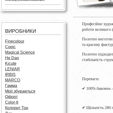
Маркери
Олівці
Олівці
Фарби та пензлі
Все для креслення
Фарби та пензлі
Все для креслення
Аксесуари для студентів
Маркери та фломастери
Все для творчості
Професійне худож
Різне
Олівці та фломастери
роботи великого 
ВИРОБНИКИ
Аксесуари для школярів
Полотно виготовл
Finecolour
та красиву факту
Copic
Magical Science
Полотно підходить
He Dao
стабільність стру
Kicute
LENIAR
IRBIS
Переваги:
MARCO
Гамма
✔
100% бавовна -
Мрії збуваються
Офорт
Сolor-It
✔
Щільність 280 г
Колорит Тон