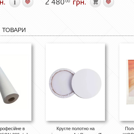
н.
2 480
грн.
00
 ТОВАРИ
рофесійне в
Кругле полотно на
Пол