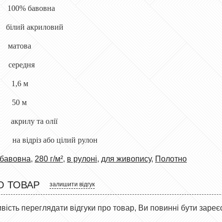
00% бавовна
ий акриловий
матова
 середня
: 1,6 м
у: 50 м
 акрилу та олії
 на відріз або цілий рулон
бавовна
,
280 г/м²
,
в рулоні
,
для живопису
,
Полотно
О ТОВАР
залишити відгук
ість переглядати відгуки про товар, Ви повинні бути зареє