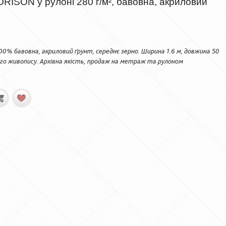
ISON у рулоні 280 г/м², бавовна, акриловий
00% бавовна, акриловий ґрунт, середнє зерно. Ширина 1.6 м, довжина 50
ого живопису. Архівна якість, продаж на метраж та рулоном