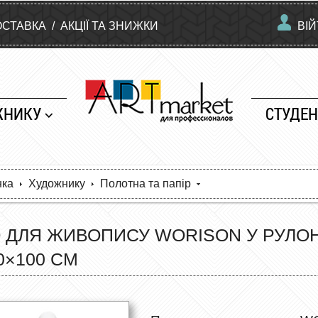
ОСТАВКА
/
АКЦІЇ ТА ЗНИЖКИ
ВІ
ЖНИКУ
СТУДЕН
нка
Художнику
Полотна та папір
ДЛЯ ЖИВОПИСУ WORISON У РУЛОНІ
60×100 СМ