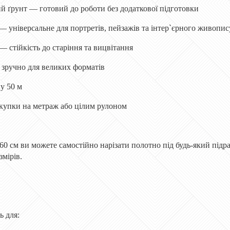
й ґрунт — готовий до роботи без додаткової підготовки
 універсальне для портретів, пейзажів та інтер`єрного живопис
— стійкість до старіння та вицвітання
 зручно для великих форматів
у 50 м
упки на метраж або цілим рулоном
60 см ви можете самостійно нарізати полотно під будь-який пі
мірів.
ь для: