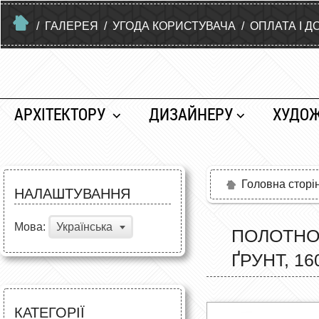
/
ГАЛЕРЕЯ
/
УГОДА КОРИСТУВАЧА
/
ОПЛАТА І Д
АРХІТЕКТОРУ
ДИЗАЙНЕРУ
ХУДО
Головна сторі
НАЛАШТУВАННЯ
Мова:
Українська
ПОЛОТНО 
ҐРУНТ, 1
КАТЕГОРІЇ