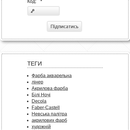
Код:
*
Підписатись
ТЕГИ
Фарба акварельна
лінер
Акрилова фарба
Білі Ночі
Decola
Faber-Castell
Невська палітра
акрилових фарб
художній