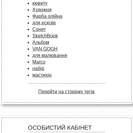
кювету
Художня
Фарба олійна
для ескізів
Сонет
SketchBook
Альбом
VAN GOGH
для малювання
Marco
набір
мастихін
Перейти на сторінку тегів
ОСОБИСТИЙ КАБІНЕТ