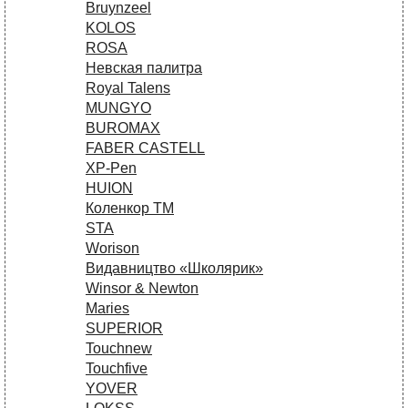
Bruynzeel
KOLOS
ROSA
Невская палитра
Royal Talens
MUNGYO
BUROMAX
FABER CASTELL
XP-Pen
HUION
Коленкор ТМ
STA
Worison
Видавництво «Школярик»
Winsor & Newton
Maries
SUPERIOR
Touchnew
Touchfive
YOVER