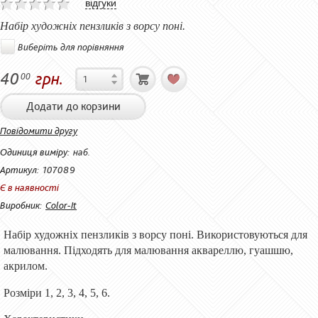
відгуки
Набір художніх
пензликів
з ворсу поні.
Виберіть для порівняння
40
грн.
00
Додати до корзини
Повідомити другу
Одиниця виміру:
наб.
Артикул:
107089
Є в наявності
Виробник:
Сolor-It
Набір художніх пензликів з ворсу поні. Використовуються для
малювання. Підходять для малювання аквареллю, гуашшю,
акрилом.
Розміри 1, 2, 3, 4, 5, 6.