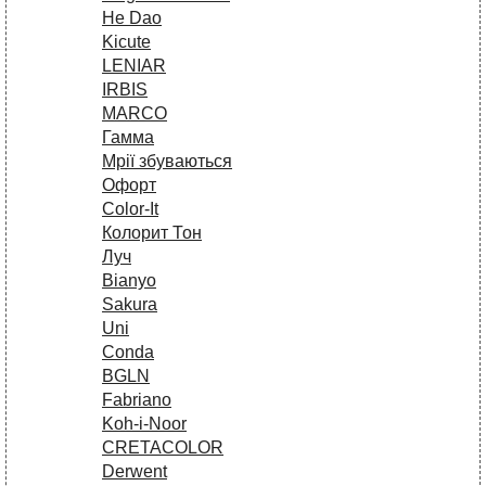
He Dao
Kicute
LENIAR
IRBIS
MARCO
Гамма
Мрії збуваються
Офорт
Сolor-It
Колорит Тон
Луч
Bianyo
Sakura
Uni
Conda
BGLN
Fabriano
Koh-i-Noor
CRETACOLOR
Derwent