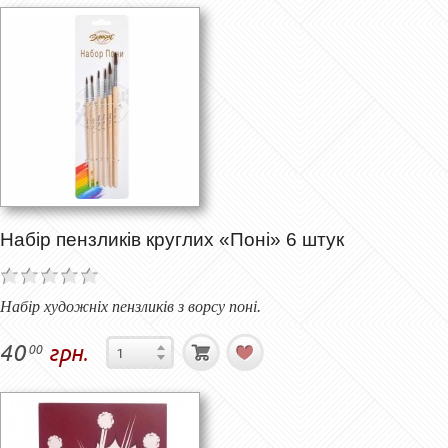
Набір пензликів круглих «Поні» 6 штук
Набір художніх
пензликів
з ворсу поні.
40
грн.
00