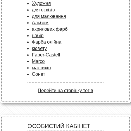
Художня
для ескізів
для малювання
Альбом
акрилових фарб
набір
Фарба олійна
кювету
Faber-Castell
Marco
мастихін
Сонет
Перейти на сторінку тегів
ОСОБИСТИЙ КАБІНЕТ