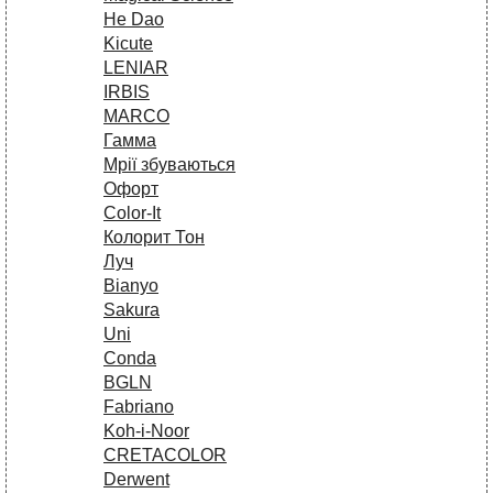
He Dao
Kicute
LENIAR
IRBIS
MARCO
Гамма
Мрії збуваються
Офорт
Сolor-It
Колорит Тон
Луч
Bianyo
Sakura
Uni
Conda
BGLN
Fabriano
Koh-i-Noor
CRETACOLOR
Derwent