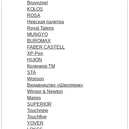
Bruynzeel
KOLOS
ROSA
Невская палитра
Royal Talens
MUNGYO
BUROMAX
FABER CASTELL
XP-Pen
HUION
Коленкор ТМ
STA
Worison
Видавництво «Школярик»
Winsor & Newton
Maries
SUPERIOR
Touchnew
Touchfive
YOVER