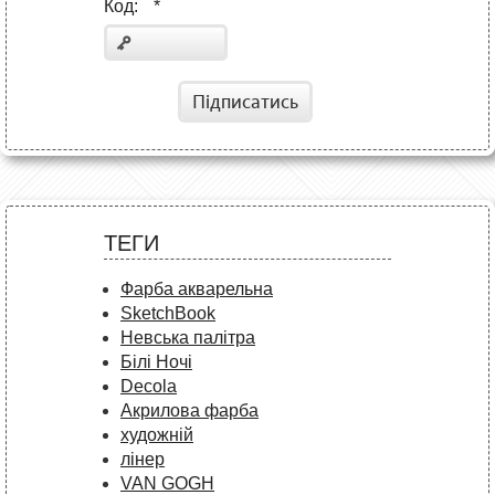
Код:
*
Підписатись
ТЕГИ
Фарба акварельна
SketchBook
Невська палітра
Білі Ночі
Decola
Акрилова фарба
художній
лінер
VAN GOGH