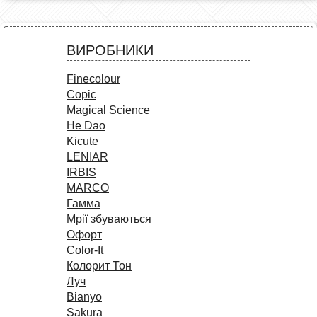
ВИРОБНИКИ
Finecolour
Copic
Magical Science
He Dao
Kicute
LENIAR
IRBIS
MARCO
Гамма
Мрії збуваються
Офорт
Сolor-It
Колорит Тон
Луч
Bianyo
Sakura