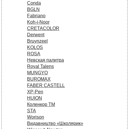
Conda
BGLN
Fabriano
Koh-i-Noor
CRETACOLOR
Derwent
Bruynzeel
KOLOS
ROSA
Невская палитра
Royal Talens
MUNGYO
BUROMAX
FABER CASTELL
XP-Pen
HUION
Коленкор ТМ
STA
Worison
Видавництво «Школярик»