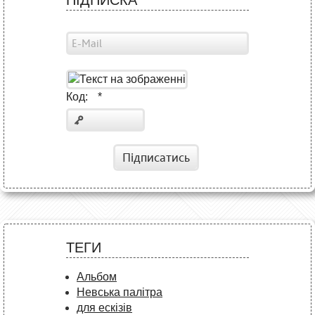
Код:
*
Підписатись
ТЕГИ
Альбом
Невська палітра
для ескізів