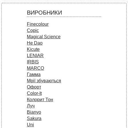
ВИРОБНИКИ
Finecolour
Copic
Magical Science
He Dao
Kicute
LENIAR
IRBIS
MARCO
Гамма
Мрії збуваються
Офорт
Сolor-It
Колорит Тон
Луч
Bianyo
Sakura
Uni