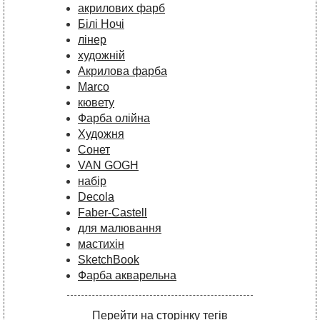
акрилових фарб
Білі Ночі
лінер
художній
Акрилова фарба
Marco
кювету
Фарба олійна
Художня
Сонет
VAN GOGH
набір
Decola
Faber-Castell
для малювання
мастихін
SketchBook
Фарба акварельна
Перейти на сторінку тегів