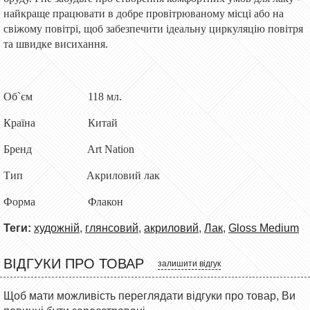
найкраще працювати в добре провітрюваному місці або на
свіжому повітрі, щоб забезпечити ідеальну циркуляцію повітря
та швидке висихання.
Об`єм
118 мл.
Країна
Китай
Бренд
Art Nation
Тип
Акриловий лак
Форма
Флакон
Теги:
художній
,
глянсовий
,
акриловий
,
Лак
,
Gloss Medium
ВІДГУКИ ПРО ТОВАР
залишити відгук
Щоб мати можливість переглядати відгуки про товар, Ви