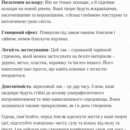
Посилення кольору
: Він не тільки захищає, а й піднімає
кольори на новий рівень. Ваші твори будуть яскравішими,
насиченішими та виразнішими, з більш глибокою текстурою та
витонченою грою світла.
Глянцевий ефект
: Поверхня під лаком оживає блиском і
сяйвом, немов блискуча перлина.
Легкість застосування
: Цей лак – справжній чарівний
стрижень, який можна застосувати на безліч матеріалів –
дерево, метал, пластик, кераміку та багато іншого. Його
нанесення таке просто, що навіть новачки з легкістю
впораються.
Довговічність
: акриловий лак – це дар часу. З ним, ваші
шедеври будуть стійкі до впливу ультрафіолетового
випромінювання та змін навколишнього середовища. Вони
залишаться такими прекрасними, як і в день створення.
Однак, пам`ятайте, перед тим як вдихнути життя у ваші творчі
ідеї, підготуйте поверхню: чисту, суху та вільну від пилу та
бруду. І не забудьте про створення комфортних умов для лаку -