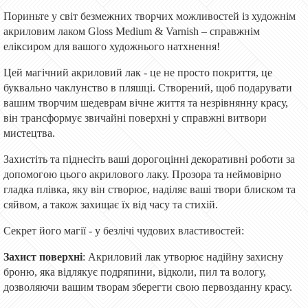
Пориньте у світ безмежних творчих можливостей із художнім
акриловим лаком Gloss Medium & Varnish – справжнім
еліксиром для вашого художнього натхнення!
Цей магічний акриловий лак - це не просто покриття, це
буквально чаклунство в пляшці. Створений, щоб подарувати
вашим творчим шедеврам вічне життя та незрівнянну красу,
він трансформує звичайні поверхні у справжні витвори
мистецтва.
Захистіть та піднесіть ваші дорогоцінні декоративні роботи за
допомогою цього акрилового лаку. Прозора та неймовірно
гладка плівка, яку він створює, наділяє ваші твори блиском та
сяйвом, а також захищає їх від часу та стихій.
Секрет його магії - у безлічі чудових властивостей:
Захист поверхні
: Акриловий лак утворює надійну захисну
броню, яка відлякує подряпини, відколи, пил та вологу,
дозволяючи вашим творам зберегти свою первозданну красу.