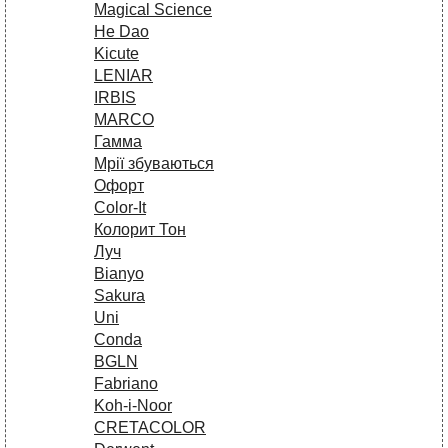
Magical Science
He Dao
Kicute
LENIAR
IRBIS
MARCO
Гамма
Мрії збуваються
Офорт
Сolor-It
Колорит Тон
Луч
Bianyo
Sakura
Uni
Conda
BGLN
Fabriano
Koh-i-Noor
CRETACOLOR