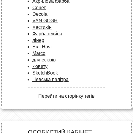
Акрилова фарба
Сонет
Decola
VAN GOGH
мастихін
Фарба олійна
лінер
Білі Ночі
Marco
для ескізів
кювету
SketchBook
Невська палітра
Перейти на сторінку тегів
ОСОБИСТИЙ КАБІНЕТ