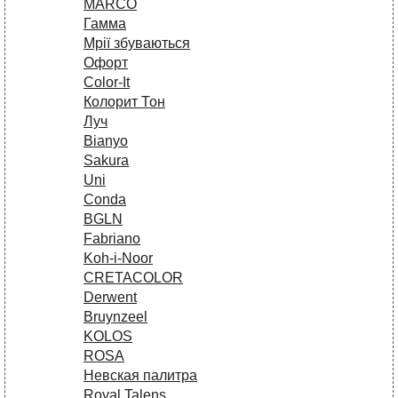
MARCO
Гамма
Мрії збуваються
Офорт
Сolor-It
Колорит Тон
Луч
Bianyo
Sakura
Uni
Conda
BGLN
Fabriano
Koh-i-Noor
CRETACOLOR
Derwent
Bruynzeel
KOLOS
ROSA
Невская палитра
Royal Talens