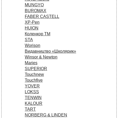
MUNGYO
BUROMAX
FABER CASTELL
XP-Pen
HUION
Коленкор ТМ
STA
Worison
Видавництво «Школярик»
Winsor & Newton
Maries
SUPERIOR
Touchnew
Touchfive
YOVER
LOKSS
TENWIN
KALOUR
TART
NORBERG & LINDEN