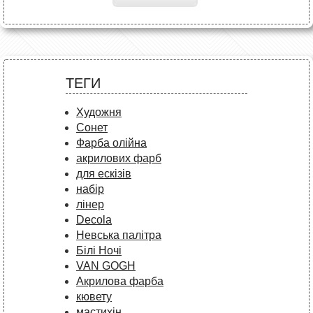
ТЕГИ
Художня
Сонет
Фарба олійна
акрилових фарб
для ескізів
набір
лінер
Decola
Невська палітра
Білі Ночі
VAN GOGH
Акрилова фарба
кювету
мастихін