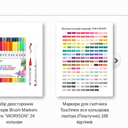
бір двосторонніх
Маркери для скетчінга
ерів Brush Markers
Touchnew вся кольорова
ns "WORISON" 24
палітра (Поштучно) 168
кольори
відтінків