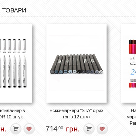
 ТОВАРИ
ьтилайнерів
Ескіз-маркери "STA" сірих
На
R 10 штук
тонів 12 штук
марк
Pe
н.
714
грн.
00