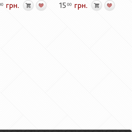
грн.
15
грн.
00
00