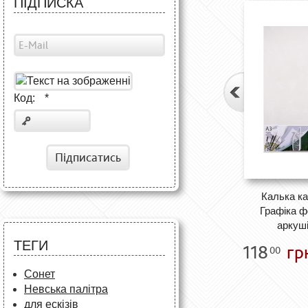
ПІДПИСКА
Код:
*
Підписатись
Калька к
Графіка ф
аркуші
ТЕГИ
118
гр
00
Сонет
Невська палітра
для ескізів