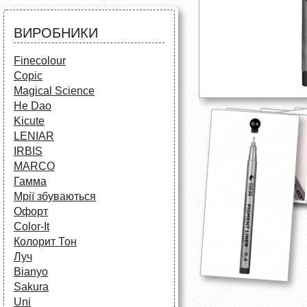
Аксесуари для художників
Все для творчості
Різне
Олівці та фломастери
ВИРОБНИКИ
Аксесуари для школярів
Finecolour
Copic
Magical Science
He Dao
Kicute
LENIAR
IRBIS
MARCO
Гамма
Мрії збуваються
Офорт
Сolor-It
Колорит Тон
Луч
Bianyo
Sakura
Uni