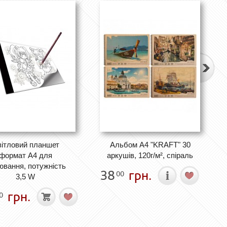
ітловий планшет
Альбом А4 "KRAFT" 30
формат А4 для
аркушів, 120г/м², спіраль
ювання, потужність
38
грн.
00
3,5 W
грн.
0