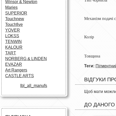
Тип чор
Winsor & Newton
Maries
SUPERIOR
Механізм пода
Touchnew
Touchfive
YOVER
LOKSS
Колір
TENWIN
KALOUR
TART
Товщи
NORBERG & LINDEN
EVAZAR
Теги:
Пігментни
Art Rangers
CASTLE ARTS
ВІДГУКИ ПР
lbl_all_manufs
Щоб мати можлив
ДО ДАНОГО