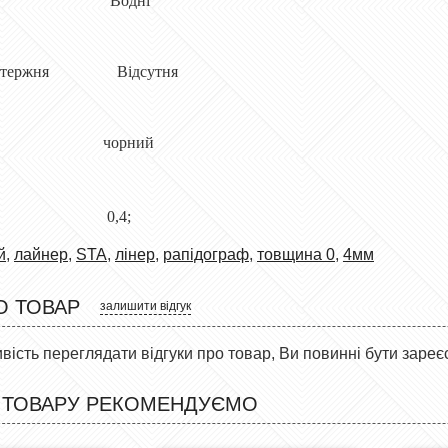
нила Водні
чі стержня Відсутня
 чорний
на 0,4;
й
,
лайнер
,
STA
,
лінер
,
рапідограф
,
товщина 0
,
4мм
О ТОВАР
залишити відгук
ість переглядати відгуки про товар, Ви повинні бути зареє
 ТОВАРУ РЕКОМЕНДУЄМО