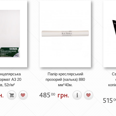
анцелярська
Папір креслярський
Св
ормат А3 20
прозорий (калька) 880
в, 52г/м²
мм*40м.
копі
н.
485
грн.
00
515
0