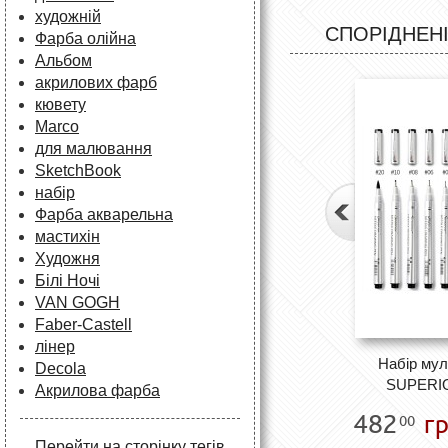
художній
СПОРІДНЕНІ
Фарба олійна
Альбом
акрилових фарб
кювету
Marco
для малювання
SketchBook
набір
Фарба акварельна
мастихін
Художня
Білі Ночі
VAN GOGH
Faber-Castell
лінер
Набір мул
Decola
SUPERIO
Акрилова фарба
482
гр
00
Перейти на сторінку тегів