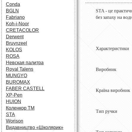
Conda
BGLN
STA - це практичн
Fabriano
без запаху на вод
Koh-i-Noor
CRETACOLOR
Derwent
Bruynzeel
Характеристики
KOLOS
ROSA
Невская палитра
Royal Talens
Вироб
MUNGYO
BUROMAX
FABER CASTELL
Країна ви
XP-Pen
HUION
Коленкор ТМ
Тип руч
STA
Worison
Видавництво «Школярик»