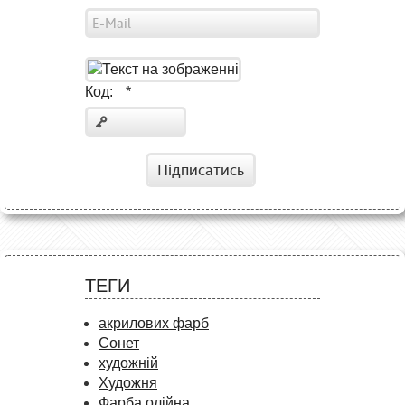
Код:
*
Підписатись
ТЕГИ
акрилових фарб
Сонет
художній
Художня
Фарба олійна