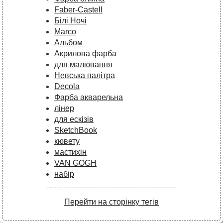
Faber-Castell
Білі Ночі
Marco
Альбом
Акрилова фарба
для малювання
Невська палітра
Decola
Фарба акварельна
лінер
для ескізів
SketchBook
кювету
мастихін
VAN GOGH
набір
Перейти на сторінку тегів