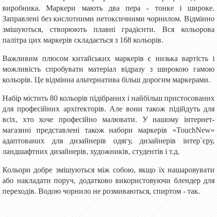
виробника. Маркери мають два пера - тонке і широке.
Заправлені без кислотними нетоксичними чорнилом. Відмінно
змішуються, створюють плавні градієнти. Вся кольорова
палітра цих маркерів складається з 168 кольорів.
Важливим плюсом китайських маркерів є низька вартість і
можливість спробувати матеріал відразу з широкою гамою
кольорів. Це відмінна альтернатива більш дорогим маркерами.
Набір містить 80 кольорів підібраних і найбільш пристосованих
для професійних архітекторів. Але вони також підійдуть для
всіх, хто хоче професійно малювати. У нашому інтернет-
магазині представлені також набори маркерів «TouchNew»
адаптованих для дизайнерів одягу, дизайнерів інтер`єру,
ландшафтних дизайнерів, художників, студентів і т.д.
Кольори добре змішуються між собою, якщо їх нашаровувати
або накладати поруч, додатково використовуючи блендер для
переходів. Водою чорнило не розмиваються, спиртом - так.