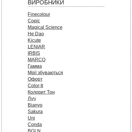
ВИРОБНИКИ
Finecolour
Copic
Magical Science
He Dao
Kicute
LENIAR
IRBIS
MARCO
Гамма
Мрії збуваються
Офорт
Сolor-It
Колорит Тон
Луч
Bianyo
Sakura
Uni
Conda
BGLN