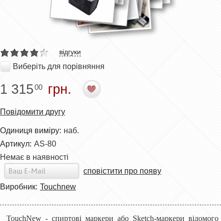
відгуки
Виберіть для порівняння
1 315
грн.
00
Повідомити другу
Одиниця виміру:
наб.
Артикул:
AS-80
Немає в наявності
сповістити про появу
Виробник:
Touchnew
TouchNew - спиртові маркери або Sketch-маркери відомого