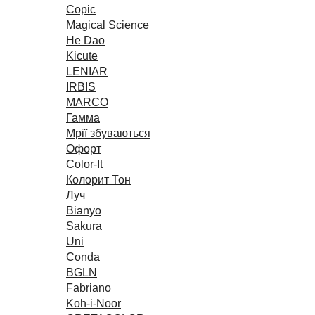
Copic
Magical Science
He Dao
Kicute
LENIAR
IRBIS
MARCO
Гамма
Мрії збуваються
Офорт
Сolor-It
Колорит Тон
Луч
Bianyo
Sakura
Uni
Conda
BGLN
Fabriano
Koh-i-Noor