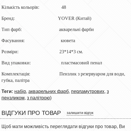
Кількість кольорів
:
48
Бренд:
YOVER (Китай)
Тип фарб
:
акварельні фарби
Фасування:
кювета
Розміри
:
23*14*3
см
.
Вид упаковки
:
пластмасовий пенал
Комплектація:
Пензлик з резервуаром для води,
губка, палітра
Теги:
набір
,
акварельних фарб
,
перламутрових
,
з
пензликом
,
з палітрою)
ВІДГУКИ ПРО ТОВАР
залишити відгук
Щоб мати можливість переглядати відгуки про товар, Ви