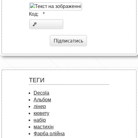
Код:
*
Підписатись
ТЕГИ
Decola
Альбом
лінер
кювету
набір
мастихін
Фарба олійна