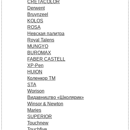
CRETACOLOR
Derwent
Bruynzeel
KOLOS
ROSA
Невская палитра
Royal Talens
MUNGYO
BUROMAX
FABER CASTELL
XP-Pen
HUION
Коленкор ТМ
STA
Worison
Видавництво «Школярик»
Winsor & Newton
Maries
SUPERIOR
Touchnew
Touchfive