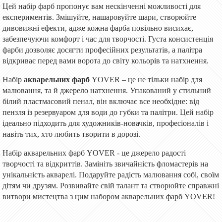
Цей набір фарб пропонує вам нескінченні можливості для
експериментів. Змішуйте, нашаровуйте шари, створюйте
дивовижні ефекти, адже кожна фарба повільно висихає,
забезпечуючи комфорт і час для творчості. Густа консистенція
фарби дозволяє досягти професійних результатів, а палітра
відкриває перед вами
ворота до
світу
кольорів
та натхнення.
Набір
акварельних фарб
YOVER – це не тільки набір для
малювання, та й джерело натхнення. Упакований у стильний
білий пластмасовий пенал, він включає все необхідне: від
пензля із резервуаром для води до губки та палітри. Цей набір
ідеально підходить для художників-новачків, професіоналів і
навіть тих, хто любить творити в дорозі.
Набір акварельних фарб YOVER - це джерело радості
творчості та відкриттів. Замініть звичайність фломастерів на
унікальність акварелі. Подаруйте радість малювання собі, своїм
дітям чи друзям. Розвивайте свій талант та створюйте справжні
витвори мистецтва з цим набором акварельних фарб YOVER!