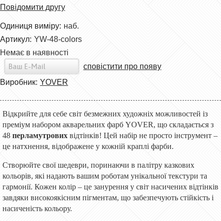
Повідомити другу
Одиниця виміру:
наб.
Артикул:
YW-48-colors
Немає в наявності
сповістити про появу
Виробник:
YOVER
Відкрийте для себе світ безмежних художніх можливостей із
преміум набором акварельних фарб YOVER, що складається з
48
перламутрових
відтінків! Цей набір не просто інструмент –
це натхнення, відображене у кожній краплі фарби.
Створюйте свої шедеври, поринаючи в палітру казкових
кольорів
, які надають вашим роботам унікальної текстури та
гармонії. Кожен колір – це занурення у світ насичених відтінків
завдяки високоякісним пігментам, що забезпечують стійкість і
насиченість кольору.