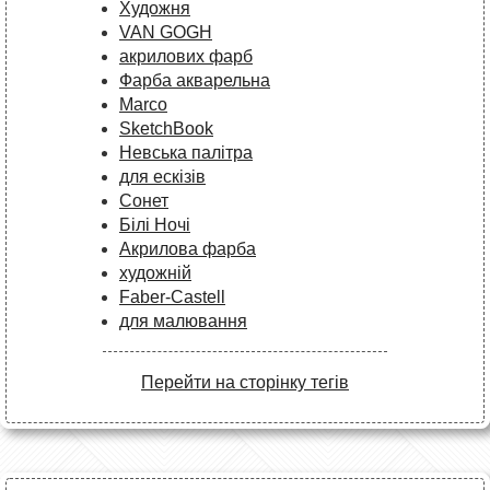
Художня
VAN GOGH
акрилових фарб
Фарба акварельна
Marco
SketchBook
Невська палітра
для ескізів
Сонет
Білі Ночі
Акрилова фарба
художній
Faber-Castell
для малювання
Перейти на сторінку тегів